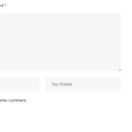
ked
*
 time I comment.