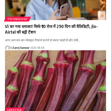
TECHNOLOGY
Vi का नया धमाका! सिर्फ ₹10 रोज में 290 दिन की वैलिडिटी, Jio-
Airtel की बढ़ी टेंशन
अगर आप बार-बार मोबाइल रिचार्ज कराने से बचना चाहते हैं और लंबी
…
By
Saroj kanwar
2026-08-06
LIFESTYLE