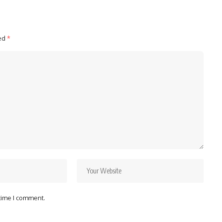
ked
*
 time I comment.