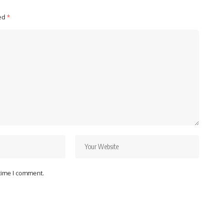
ked
*
 time I comment.