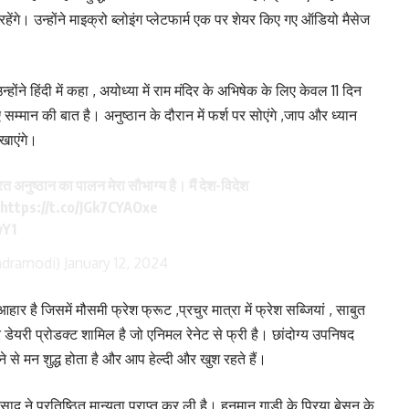
 रहेंगे। उन्होंने माइक्रो ब्लोइंग प्लेटफार्म एक पर शेयर किए गए ऑडियो मैसेज
ने हिंदी में कहा , अयोध्या में राम मंदिर के अभिषेक के लिए केवल 11 दिन
सम्मान की बात है। अनुष्ठान के दौरान में फर्श पर सोएंगे ,जाप और ध्यान
 खाएंगे।
व्रत अनुष्ठान का पालन मेरा सौभाग्य है। मैं देश-विदेश
।
https://t.co/JGk7CYAOxe
vY1
ndramodi)
January 12, 2024
र है जिसमें मौसमी फ्रेश फ्रूट ,प्रचुर मात्रा में फ्रेश सब्जियां , साबुत
र डेयरी प्रोडक्ट शामिल है जो एनिमल रेनेट से फ्री है। छांदोग्य उपनिषद
 से मन शुद्ध होता है और आप हेल्दी और खुश रहते हैं।
साद ने प्रतिष्ठित मान्यता प्राप्त कर ली है। हनुमान गाड़ी के प्रिया बेसन के