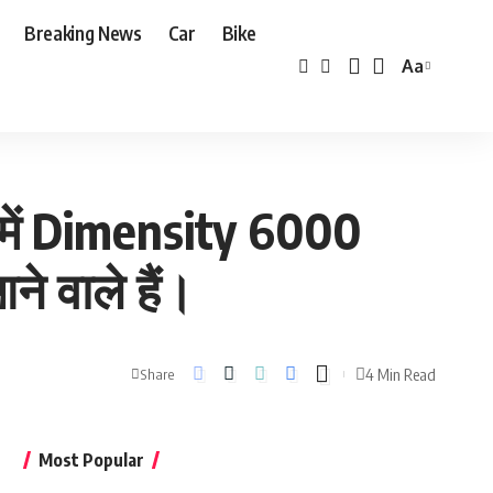
Breaking News
Car
Bike
Aa
Font
Resizer
समें Dimensity 6000
े वाले हैं।
4 Min Read
Share
Most Popular