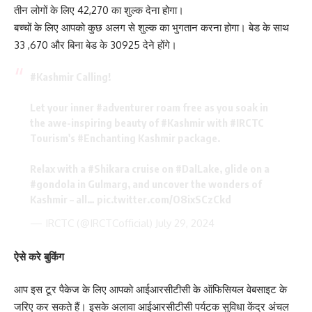
तीन लोगों के लिए 42,270 का शुल्क देना होगा।
बच्चों के लिए आपको कुछ अलग से शुल्क का भुगतान करना होगा। बेड के साथ
33 ,670 और बिना बेड के 30925 देने होंगे।
#Kashmir
Calling!
Let your inner
#adventurer
roam free as you soak in
the awe-inspiring beauty of
#Kashmir
with
#IRCTC
Tourism's
#Enchanting
Kashmir package.
Relax with a
#Shikara
cruise on
#DalLake
, glide on a
#gondola
in Gulmarg, and uncover the wonders of
Kashmir – all…
pic.twitter.com/O8ixSCzCkd
— IRCTC (@IRCTCofficial)
July 29, 2024
ऐसे करे बुकिंग
आप इस टूर पैकेज के लिए आपको आईआरसीटीसी के ऑफिसियल वेबसाइट के
जरिए कर सकते हैं। इसके अलावा आईआरसीटीसी पर्यटक सुविधा केंद्र अंचल