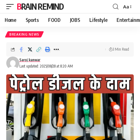
BRAIN REMIND
Aa
Font
Resizer
Home
Sports
FOOD
JOBS
Lifestyle
Entertainm
BREAKING NEWS
3 Min Read
Saroj kanwar
Last updated: 2025/08/28 at 8:20 AM