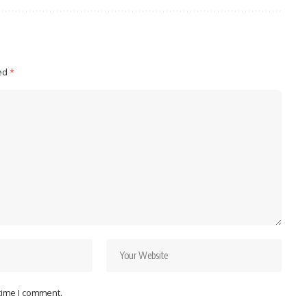
ked
*
 time I comment.