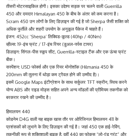
तीसरी मोटरसाइकिल होगी। इसका उद्देश्य सड़क पर चलने वाली Guerrilla
450 और दमदार Himalayan 450 के बीच के अंतर को कम करना है।
Scram 450 उन लोगों के लिए डिज़ाइन की गई है जो Sherpa जैसी शक्ति को
अधिक फुर्तीले और शहरी उपयोग के अनुकूल पैकेज में चाहते हैं।
इंजन: 452cc ‘Sherpa’ लिक्विड-कूल्ड (40hp / 40Nm)
व्हील्स: 19-इंच फ्रंट / 17-इंच रियर (डुअल-पर्पस टायर)
डिज़ाइन: सिंगल-पीस स्कूप सीट, Guerrilla-स्टाइल टैंक और एक ऊंचा फ्रंट
बीक।
सस्पेंशन: USD फोर्क्स और एक रियर मोनोशॉक (Hilmania 450 के
200mm की तुलना में थोड़ा कम ट्रैवल होने की उम्मीद है)।
इसमें Google Maps इंटीग्रेशन के साथ सर्कुलर TFT स्क्रीन, स्विच करने
योग्य ABS और राइड मोड्स सहित अपने अन्य मॉडलों की प्रीमियम तकनीक को
बरकरार रखने की उम्मीद है।
हिमालयन 440
कोडनेम D4G वाली यह बाइक खास तौर पर ओरिजिनल हिमालयन 411 के
प्रशंसकों को लुभाने के लिए डिज़ाइन की गई है। जहां 450 एक हाई-रेविंग,
तकनीकी रूप से शक्तिशाली बाइक है, वहीं 440 का फोकस “लो-एंड ग्रंट” और