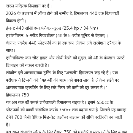
सरल यांत्रिक डिज़ाइन पर है।
2026 के उत्तरार्ध में लॉन्च होने की उम्मीद है, हिमालयन 440 एक किफायती
विकल्प होगी।
इंजन: 443 सीसी एयर/ऑयल-कूल्ड (25.4 hp / 34 Nm)
ट्रांसमिशन: 6-स्पीड गियरबॉक्स (411 के 5-स्पीड यूनिट से बेहतर)।
चेसिस: स्क्रैम 440 प्लेटफॉर्म का ही एक रूप, लेकिन लंबे सस्पेंशन ट्रैवल के
साथ।
एर्गोनॉमिक्स: कम सीट हाइट और सीधी बैठने की मुद्रा, जो 411 के फंक्शन-फर्स्ट
डिज़ाइन की नकल करती है।
शौकीन इसे आरामदायक टूरिंग के लिए “असली” हिमालयन कह रहे हैं। एक
परीक्षक ने टिप्पणी की: “यह 411 की आत्मा को वापस लाता है, लेकिन हाईवे पर
आरामदायक क्रूज़िंग के लिए छठे गियर की कमी को दूर करता है।”
हिमालयन 750
यह अब तक की सबसे शक्तिशाली हिमालयन बाइक है। इसमें 650cc के
प्लेटफॉर्म को काफी संशोधित करके 750cc तक बढ़ाया गया है, जिससे यह यामाहा
टेनेरे 700 जैसी वैश्विक मिड-वेट एडवेंचर बाइक्स की सीधी प्रतिद्वंदी बन जाती
है।
इस साल संभावित लॉन्च के लिए तैयार, 750 को महाद्वीपीय यात्राओं के लिए बनाया