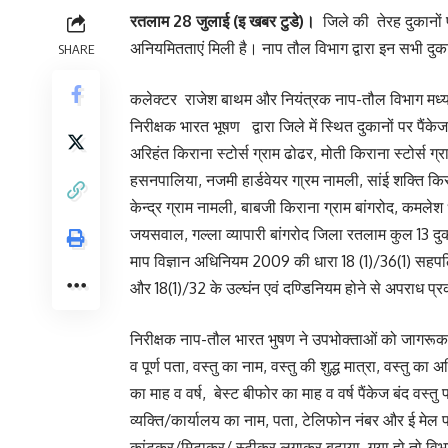
रतलाम 28 जुलाई (इ खबर टुडे)।
जिले की तेरह दुकानों पर
अनियमितताएं मिली है। नाप तौल विभाग द्वारा इन सभी 
SHARE
कलेक्टर राजेश बाथम और नियंत्रक नाप-तौल विभाग मध्य पद
निरीक्षक भारत भूषण द्वारा जिले में स्थित दुकानों पर पैंक
अरिहंत किराना स्टोर्स ग्राम ढोढर, मोती किराना स्टोर्स 
हसनपालिया, नजमी हार्डवेयर गा्रम नामली, सांई शक्ति किर
केन्द्र ग्राम नामली, बाबजी किराना ग्राम बांगरोद, कमलेश ध
जयसवाल, गल्ला व्यापारी बांगरोद जिला रतलाम कुल 13 दुका
माप विज्ञान अधिनियम 2009 की धारा 18 (1)/36(1) सहपठित
और 18(1)/32 के उल्घंन एवं दण्डिनियम होने से अपराध प्
निरीक्षक नाप-तौल भारत भुषण ने उपभोक्ताओं को जागरूक कर
व पूर्ण पता, वस्तु का नाम, वस्तु की शुद्ध मात्रा, वस्तु क
का माह व वर्ष, बेस्ट बीफोर का माह व वर्ष पैंकेज बंद वस
व्यक्ति/कार्यालय का नाम, पता, टेलिफोन नंबर और ई मे
कांटकर/मिटाकर/ स्टीकर लगाकर बढ़ाया गया हो तो वि