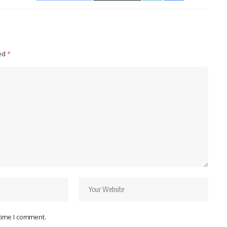
ked
*
 time I comment.