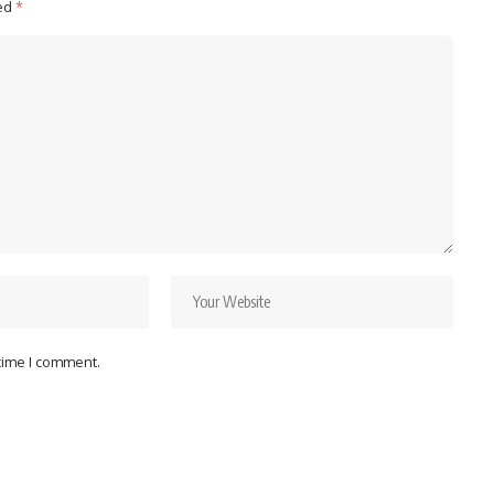
ked
*
 time I comment.