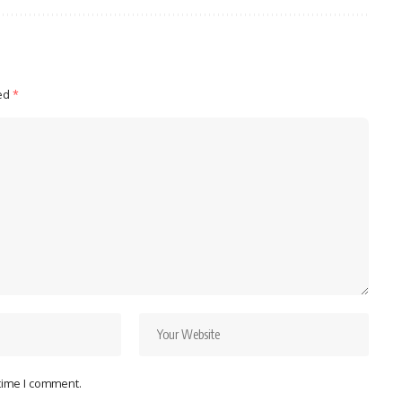
ked
*
 time I comment.