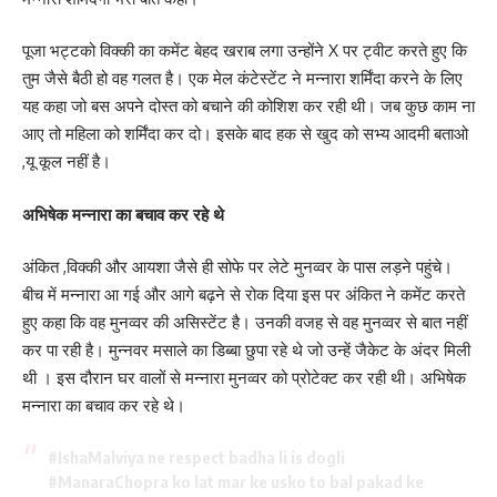
पूजा भट्टको विक्की का कमेंट बेहद खराब लगा उन्होंने X पर ट्वीट करते हुए कि
तुम जैसे बैठी हो वह गलत है। एक मेल कंटेस्टेंट ने मन्नारा शर्मिंदा करने के लिए
यह कहा जो बस अपने दोस्त को बचाने की कोशिश कर रही थी। जब कुछ काम ना
आए तो महिला को शर्मिंदा कर दो। इसके बाद हक से खुद को सभ्य आदमी बताओ
,यू कूल नहीं है।
अभिषेक मन्नारा का बचाव कर रहे थे
अंकित ,विक्की और आयशा जैसे ही सोफे पर लेटे मुनव्वर के पास लड़ने पहुंचे।
बीच में मन्नारा आ गई और आगे बढ़ने से रोक दिया इस पर अंकित ने कमेंट करते
हुए कहा कि वह मुनव्वर की असिस्टेंट है। उनकी वजह से वह मुनव्वर से बात नहीं
कर पा रही है। मुन्नवर मसाले का डिब्बा छुपा रहे थे जो उन्हें जैकेट के अंदर मिली
थी । इस दौरान घर वालों से मन्नारा मुनव्वर को प्रोटेक्ट कर रही थी। अभिषेक
मन्नारा का बचाव कर रहे थे।
#IshaMalviya
ne respect badha li is dogli
#ManaraChopra
ko lat mar ke usko to bal pakad ke