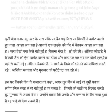
nachana chahiye
#bb17
ki Sajid khan or
#bbott2
ki
pooja bhatt h ye dogli manara big boss god leke Aaye
h isko
#AnkitaLokhande
ko vote deke jeetao guys
VOTE FOR ANKITA
pic.twitter.com/97TqZ1PtW6
— kattar roshu (@friendly_girl5)
January 17, 2024
इसी बीच मनारा मुनव्वर के पास सोफे पर बैठ गई जिस पर विक्की ने कमेंट करते
हुए कहा ,अच्छा लग रहा है आपको एक लड़के की गोद में बैठकर अच्छा लग रहा
है। जरा देखो क्या कैसे बैठी हुई है ,कितना गंदा है। छी छी छी। अंकिता लोखंडे ने
विक्की जैन को ऐसा कमेंट करने पर टोका और कहा यह मत सब मत बोलो एक्ट्रेस
वहां से चली गई। लेकिन विक्की जैन मसाले के डिब्बे को छीनने की कोशिश करते
रहे। अभिषेक मन्नारा और मुनव्वर को प्रोटेक्ट कर रहे थे।
इस पर विक्की जैन ने मन्नारा को कहा , अगर तुम बीच में आई तो तुम्हें धक्का
लगेगा जिस तरह से तो बैठी हुई है वह गलत है। विक्की की बातों पर रिएक्ट करते
हुए मुन्नवर ने जवाब दिया। उन्होंने बताया कि उनके और मन्नारा के बीच रखा हुआ
है वह चाहे तो देख सकते हैं।