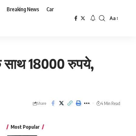
Breaking News
Car
Aa
Font
Resizer
क साथ 18000 रुपये,
4 Min Read
Share
Most Popular