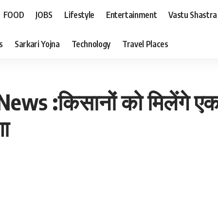
FOOD
JOBS
Lifestyle
Entertainment
Vastu Shastra
s
Sarkari Yojna
Technology
Travel Places
ews :किसानों को मिलेंगे ए
णा