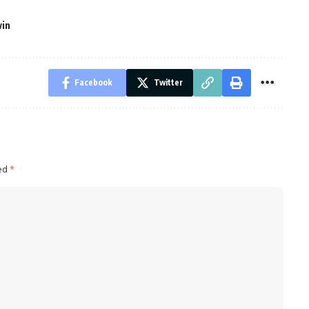
win
Facebook
Twitter
ked
*