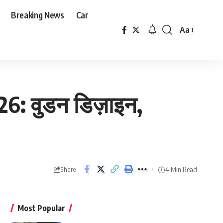
Breaking News
Car
Aa
Font
Resizer
6: वुडन डिज़ाइन,
4 Min Read
Share
Most Popular