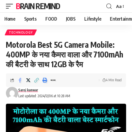
BRAIN REMIND
Aa
Font
Resizer
Home
Sports
FOOD
JOBS
Lifestyle
Entertainm
TECHNOLOGY
Motorola Best 5G Camera Mobile:
400MP के नया कैमरा वाला और 7100mAh
की बैटरी के साथ 12GB के रैम
4 Min Read
Saroj kanwar
Last updated: 2024/12/06 at 10:28 AM