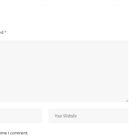
ked
*
 time I comment.