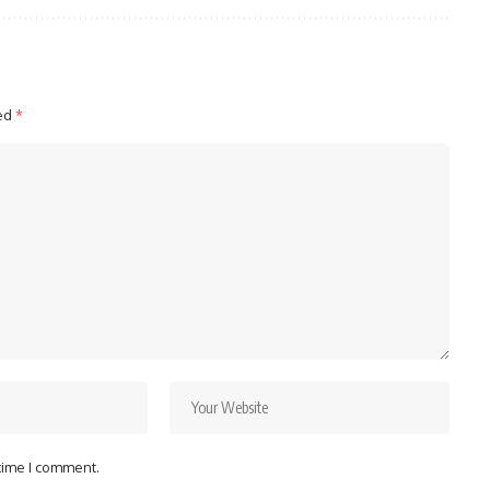
ked
*
 time I comment.