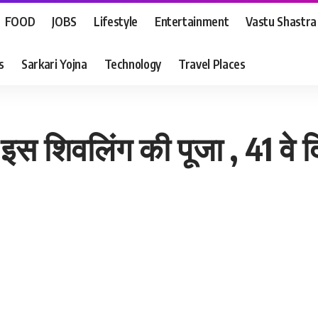
FOOD
JOBS
Lifestyle
Entertainment
Vastu Shastra
s
Sarkari Yojna
Technology
Travel Places
स शिवलिंग की पूजा , 41 वे 