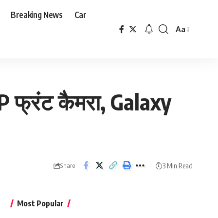
Breaking News
Car
Aa
Font
Resizer
MP फ्रंट कैमरा, Galaxy
3 Min Read
Share
Most Popular