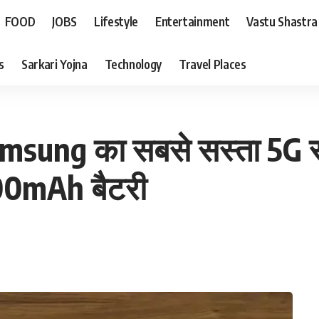
FOOD
JOBS
Lifestyle
Entertainment
Vastu Shastra
s
Sarkari Yojna
Technology
Travel Places
 Samsung का सबसे सस्ता 5G 
000mAh बैटरी