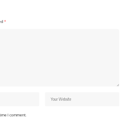
ked
*
 time I comment.