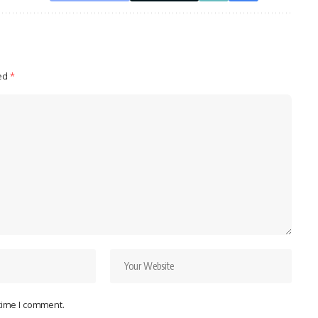
ked
*
 time I comment.