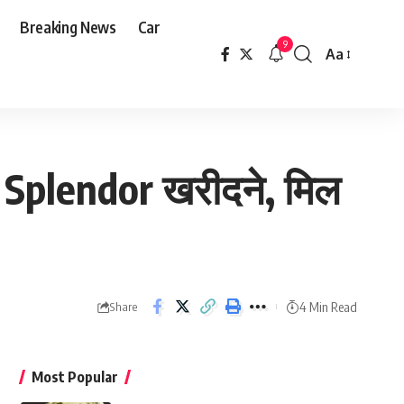
Breaking News
Car
9
Aa
Font
Resizer
 Splendor खरीदने, मिल
4 Min Read
Share
Most Popular