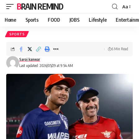
BRAIN REMIND
Aa
Font
Resizer
Home
Sports
FOOD
JOBS
Lifestyle
Entertainm
SPORTS
6 Min Read
Saroj kanwar
Last updated: 2026/05/29 at 9:54 AM