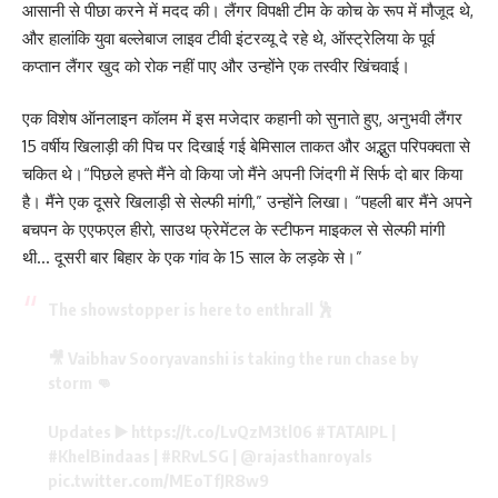
आसानी से पीछा करने में मदद की। लैंगर विपक्षी टीम के कोच के रूप में मौजूद थे,
और हालांकि युवा बल्लेबाज लाइव टीवी इंटरव्यू दे रहे थे, ऑस्ट्रेलिया के पूर्व
कप्तान लैंगर खुद को रोक नहीं पाए और उन्होंने एक तस्वीर खिंचवाई।
एक विशेष ऑनलाइन कॉलम में इस मजेदार कहानी को सुनाते हुए, अनुभवी लैंगर
15 वर्षीय खिलाड़ी की पिच पर दिखाई गई बेमिसाल ताकत और अद्भुत परिपक्वता से
चकित थे।“पिछले हफ्ते मैंने वो किया जो मैंने अपनी जिंदगी में सिर्फ दो बार किया
है। मैंने एक दूसरे खिलाड़ी से सेल्फी मांगी,” उन्होंने लिखा। “पहली बार मैंने अपने
बचपन के एएफएल हीरो, साउथ फ्रेमेंटल के स्टीफन माइकल से सेल्फी मांगी
थी… दूसरी बार बिहार के एक गांव के 15 साल के लड़के से।”
The showstopper is here to enthrall 🕺
🎥 Vaibhav Sooryavanshi is taking the run chase by
storm 👊
Updates ▶️
https://t.co/LvQzM3tl06
#TATAIPL
|
#KhelBindaas
|
#RRvLSG
|
@rajasthanroyals
pic.twitter.com/MEoTfJR8w9