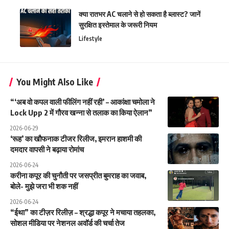
क्या रातभर AC चलाने से हो सकता है ब्लास्ट? जानें
सुरक्षित इस्तेमाल के जरूरी नियम
Lifestyle
You Might Also Like
“‘अब वो कपल वाली फीलिंग नहीं रही’ – आकांक्षा चमोला ने
Lock Upp 2 में गौरव खन्ना से तलाक का किया ऐलान”
2026-06-29
‘रूह’ का खौफनाक टीजर रिलीज, इमरान हाशमी की
दमदार वापसी ने बढ़ाया रोमांच
2026-06-24
करीना कपूर की चुनौती पर जसप्रीत बुमराह का जवाब,
बोले- मुझे जरा भी शक नहीं
2026-06-24
“ईथा” का टीज़र रिलीज़ – श्रद्धा कपूर ने मचाया तहलका,
सोशल मीडिया पर नेशनल अवॉर्ड की चर्चा तेज