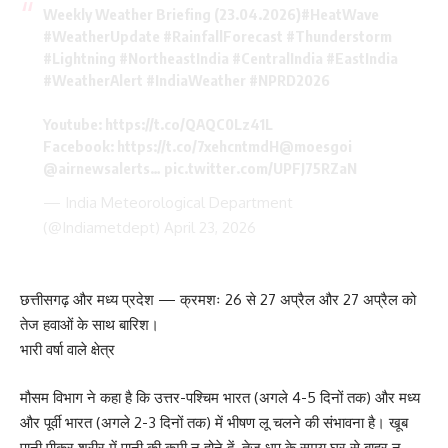
Weekly Weather Briefing (23.04.2026)
#HeatWave
#WeatherUpdate
#RainfallForecast
#Thunderstorm
#Lightning
#NortheastIndia
#CentralIndia
#EastIndia
#WeatherAlert
#IndiaWeather
#NPRD2026
Youtube:
https://t.co/QAQC0Lz41L
Facebook:
https://t.co/7xehcntmdH
@moesgoi
@airnewsalerts
…
pic.twitter.com/UPFJ75RZaN
— India Meteorological Department
(@Indiametdept)
April 23, 2026
छत्तीसगढ़ और मध्य प्रदेश — क्रमशः 26 से 27 अप्रैल और 27 अप्रैल को
तेज हवाओं के साथ बारिश।
भारी वर्षा वाले क्षेत्र
मौसम विभाग ने कहा है कि उत्तर-पश्चिम भारत (अगले 4-5 दिनों तक) और मध्य
और पूर्वी भारत (अगले 2-3 दिनों तक) में भीषण लू चलने की संभावना है। खूब
पानी पीकर शरीर में पानी की कमी न होने दें, तेज धूप के समय घर से बाहर न