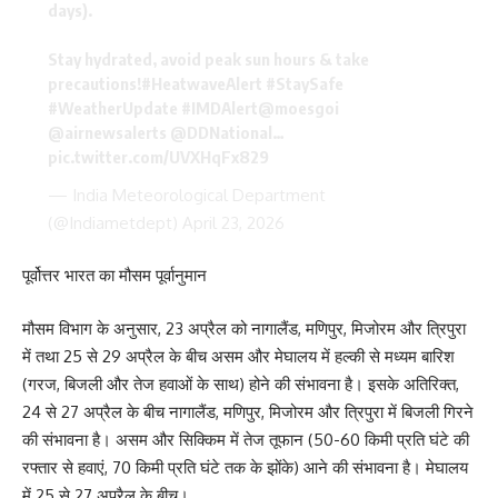
days).
Stay hydrated, avoid peak sun hours & take
precautions!
#HeatwaveAlert
#StaySafe
#WeatherUpdate
#IMDAlert
@moesgoi
@airnewsalerts
@DDNational
…
pic.twitter.com/UVXHqFx829
— India Meteorological Department
(@Indiametdept)
April 23, 2026
पूर्वोत्तर भारत का मौसम पूर्वानुमान
मौसम विभाग के अनुसार, 23 अप्रैल को नागालैंड, मणिपुर, मिजोरम और त्रिपुरा
में तथा 25 से 29 अप्रैल के बीच असम और मेघालय में हल्की से मध्यम बारिश
(गरज, बिजली और तेज हवाओं के साथ) होने की संभावना है। इसके अतिरिक्त,
24 से 27 अप्रैल के बीच नागालैंड, मणिपुर, मिजोरम और त्रिपुरा में बिजली गिरने
की संभावना है। असम और सिक्किम में तेज तूफान (50-60 किमी प्रति घंटे की
रफ्तार से हवाएं, 70 किमी प्रति घंटे तक के झोंके) आने की संभावना है। मेघालय
में 25 से 27 अप्रैल के बीच।