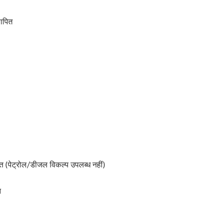
थापित
्मित (पेट्रोल/डीजल विकल्प उपलब्ध नहीं)
न