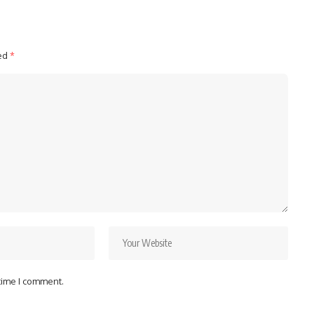
ked
*
 time I comment.