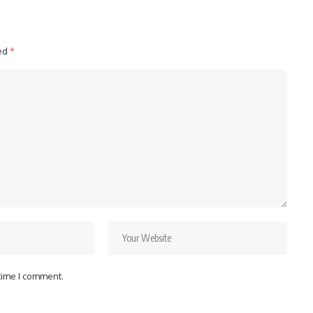
ked
*
 time I comment.