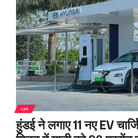
CAR
हुंडई ने लगाए 11 नए EV चार्जि