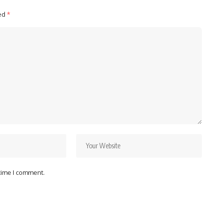
ked
*
 time I comment.