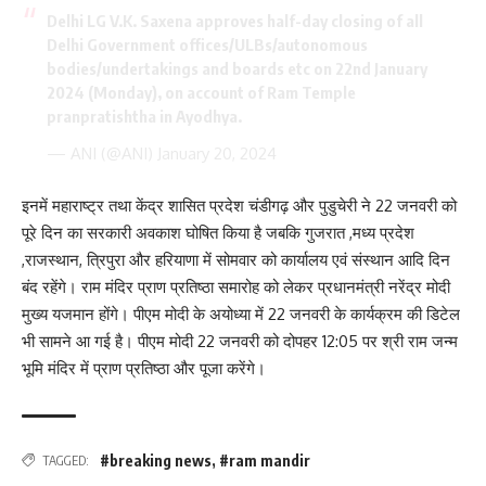
Delhi LG V.K. Saxena approves half-day closing of all
Delhi Government offices/ULBs/autonomous
bodies/undertakings and boards etc on 22nd January
2024 (Monday), on account of Ram Temple
pranpratishtha in Ayodhya.
— ANI (@ANI)
January 20, 2024
इनमें महाराष्ट्र तथा केंद्र शासित प्रदेश चंडीगढ़ और पुडुचेरी ने 22 जनवरी को
पूरे दिन का सरकारी अवकाश घोषित किया है जबकि गुजरात ,मध्य प्रदेश
,राजस्थान, त्रिपुरा और हरियाणा में सोमवार को कार्यालय एवं संस्थान आदि दिन
बंद रहेंगे। राम मंदिर प्राण प्रतिष्ठा समारोह को लेकर प्रधानमंत्री नरेंद्र मोदी
मुख्य यजमान होंगे। पीएम मोदी के अयोध्या में 22 जनवरी के कार्यक्रम की डिटेल
भी सामने आ गई है। पीएम मोदी 22 जनवरी को दोपहर 12:05 पर श्री राम जन्म
भूमि मंदिर में प्राण प्रतिष्ठा और पूजा करेंगे।
#breaking news
,
#ram mandir
TAGGED: