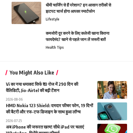
धीमी चार्जिंग से हैं परेशान? इन आसान तरीकों से
झटपट चार्ज होगा आपका स्मार्टफोन
Lifestyle
कमजोरी दूर करने के लिए कलेजी खाना कितना
फायदेमंद? खाने से पहले जान लें जरूरी बातें
Health Tips
You Might Also Like
Vi का नया धमाका! सिर्फ ₹10 रोज में 290 दिन की
वैलिडिटी, Jio-Airtel की बढ़ी टेंशन
2026-08-06
HMD Nokia 123 Shield: दमदार फीचर फोन, 19 दिनों
की बैटरी और रफ-टफ डिजाइन के साथ हुआ लॉन्च
2026-07-25
अब iPhone की जरूरत खत्म! सीधे iPad पर चलाएं
WhatsApp, मिलेंगे दमदार फीचर्स