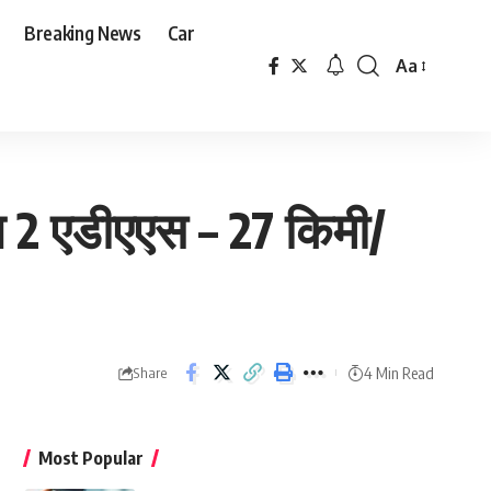
Breaking News
Car
Aa
Font
Resizer
ल 2 एडीएएस – 27 किमी/
4 Min Read
Share
Most Popular