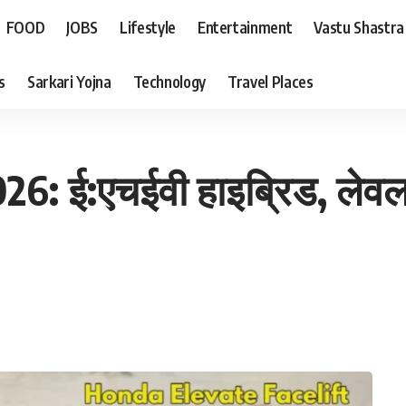
FOOD
JOBS
Lifestyle
Entertainment
Vastu Shastra
s
Sarkari Yojna
Technology
Travel Places
026: ई:एचईवी हाइब्रिड, लेव