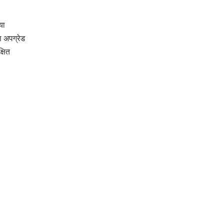
या
ा अपग्रेड
्षित