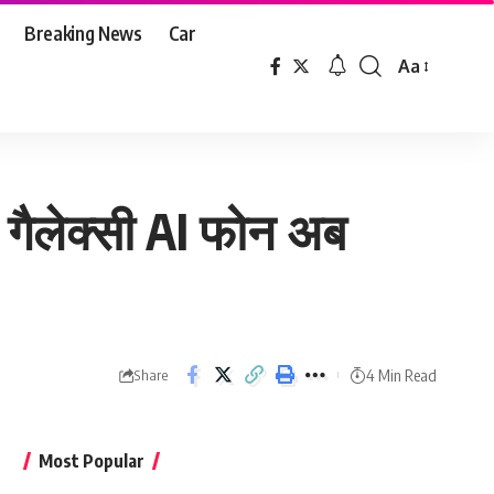
Breaking News
Car
Aa
Font
Resizer
 गैलेक्सी AI फोन अब
4 Min Read
Share
Most Popular