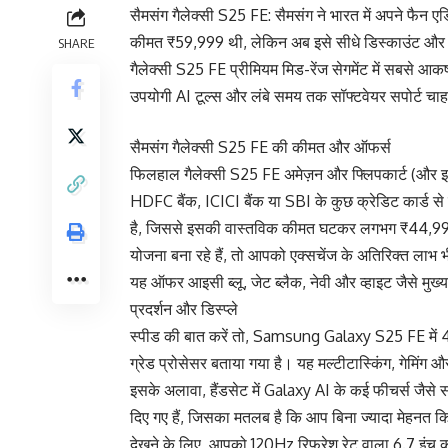
सैमसंग गैलेक्सी S25 FE: सैमसंग ने भारत में अपने फैन ए
कीमत ₹59,999 थी, लेकिन अब इसे सीधे डिस्काउंट और ब
SHARE
गैलेक्सी S25 FE प्रीमियम मिड-रेंज सेगमेंट में सबसे आकर
उपयोगी AI टूल्स और लंबे समय तक सॉफ्टवेयर सपोर्ट चाहत
सैमसंग गैलेक्सी S25 FE की कीमत और ऑफर्स
फिलहाल गैलेक्सी S25 FE अमेज़न और फ्लिपकार्ट (और इस
HDFC बैंक, ICICI बैंक या SBI के कुछ क्रेडिट कार्ड से
है, जिससे इसकी वास्तविक कीमत घटकर लगभग ₹44,999 
योजना बना रहे हैं, तो आपको एक्सचेंज के अतिरिक्त लाभ
यह ऑफर आइसी ब्लू, जेट ब्लैक, नेवी और व्हाइट जैसे मुख्य 
प्रदर्शन और डिस्प्ले
स्पीड की बात करें तो, Samsung Galaxy S25 FE में 
ग्रेड प्रोसेसर बताया गया है। यह मल्टीटास्किंग, गेमिंग औ
इसके अलावा, हैंडसेट में Galaxy AI के कई फीचर्स जैसे सर्
दिए गए हैं, जिसका मतलब है कि आप बिना ज्यादा मेहनत क
देखने के लिए, आपको 120Hz रिफ्रेश रेट वाला 6.7 इंच