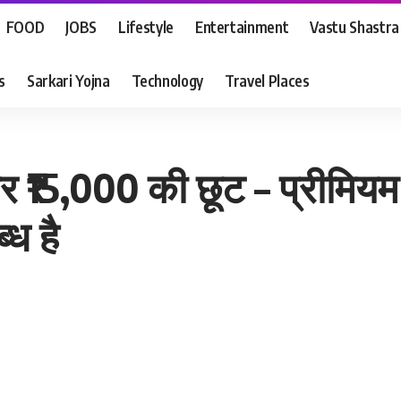
FOOD
JOBS
Lifestyle
Entertainment
Vastu Shastra
s
Sarkari Yojna
Technology
Travel Places
पर ₹15,000 की छूट – प्रीमियम
ध है