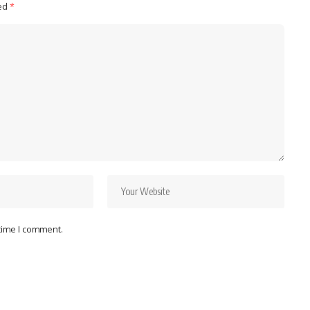
ked
*
 time I comment.