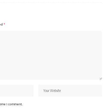
ked
*
 time I comment.