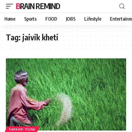
BRAIN REMIND
Home
Sports
FOOD
JOBS
Lifestyle
Entertainm
Tag:
jaivik kheti
SARKARI YOJNA