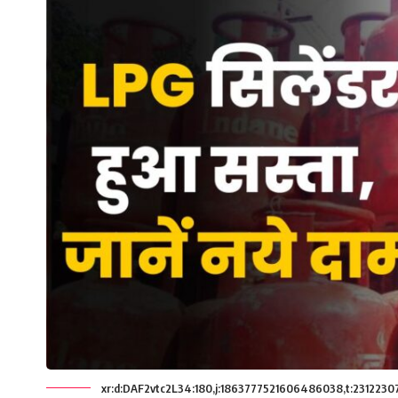
xr:d:DAF2vtc2L34:180,j:1863777521606486038,t:2312230